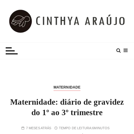
I
r
p
a
r
Cinthya Araújo
Lifestyle, Dicas e Muito Mais!
a
c
o
n
t
e
ú
MATERNIDADE
d
Maternidade: diário de gravidez
o
do 1º ao 3º trimestre
7 MESES ATRÁS
TEMPO DE LEITURA:
6MINUTOS