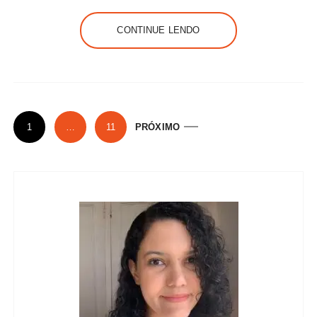
CONTINUE LENDO
P
1
…
11
PRÓXIMO
a
g
i
n
a
ç
ã