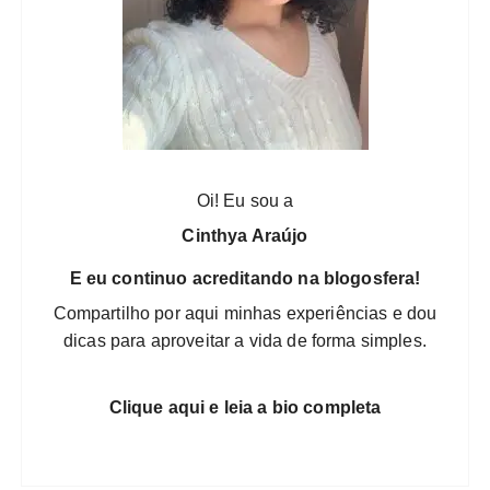
o
d
e
p
o
Oi! Eu sou a
s
Cinthya Araújo
t
E eu continuo acreditando na blogosfera!
s
Compartilho por aqui minhas experiências e dou
dicas para aproveitar a vida de forma simples.
Clique aqui e leia a bio completa