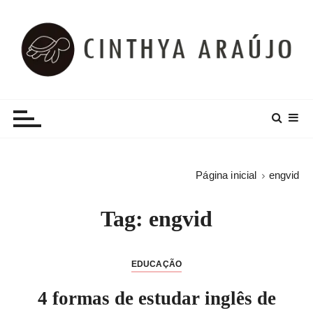
I
r
p
a
r
Cinthya Araújo
Lifestyle, Dicas e Muito Mais!
a
c
o
n
t
Página inicial
engvid
e
ú
Tag:
engvid
d
o
EDUCAÇÃO
4 formas de estudar inglês de