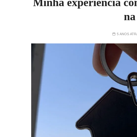
Minha experiência c
na
5 ANOS ATR