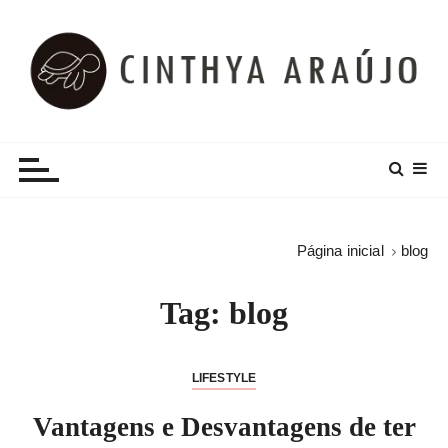
I
r
p
a
r
Cinthya Araújo
Lifestyle, Dicas e Muito Mais!
a
c
o
n
t
Página inicial
blog
e
ú
Tag:
blog
d
o
LIFESTYLE
Vantagens e Desvantagens de ter